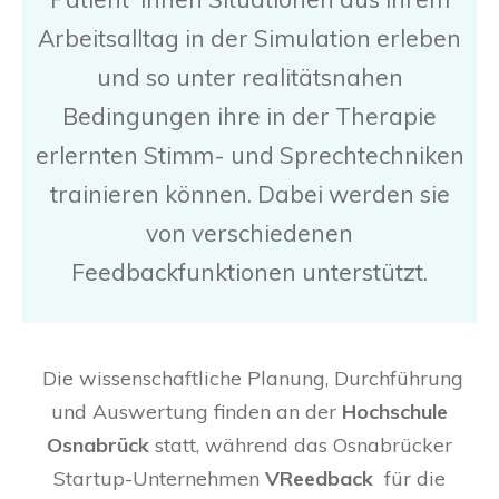
spielt, wie Ihre Stimme klingt.
Arbeitsalltag in der Simulation erleben
Nach Abschluss des Projekts möchten
und so unter realitätsnahen
wir die Datenbank auch anderen
Nach Abschluss des Projekts möchten
Bedingungen ihre in der Therapie
Forschungsteams für wissenschaftliche
wir die Datenbank auch anderen
erlernten Stimm- und Sprechtechniken
Zwecke zur Verfügung stellen.
Forschungsteams für wissenschaftliche
trainieren können. Dabei werden sie
Zwecke zur Verfügung stellen.
von verschiedenen
Feedbackfunktionen unterstützt.
Die wissenschaftliche Planung, Durchführung
und Auswertung finden an der
Hochschule
Osnabrück
statt, während das Osnabrücker
Startup-Unternehmen
VReedback
für die