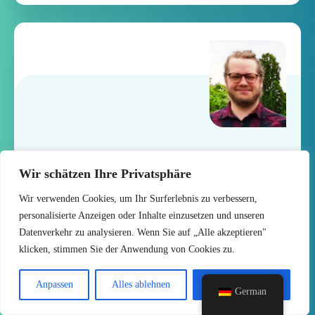
Melvin Stubbe
Wir schätzen Ihre Privatsphäre
Projektleiter bei VReedback
Wir verwenden Cookies, um Ihr Surferlebnis zu verbessern,
personalisierte Anzeigen oder Inhalte einzusetzen und unseren
Koordination des Forschungsvorhabens
Datenverkehr zu analysieren. Wenn Sie auf „Alle akzeptieren"
Schulung der Proband*innen
klicken, stimmen Sie der Anwendung von Cookies zu.
Frontend-Entwicklung (Raumgestaltung,
Animationen, Personenmodelle)
Anpassen
Alles ablehnen
Alle akzeptieren
German
KI-Entwicklung