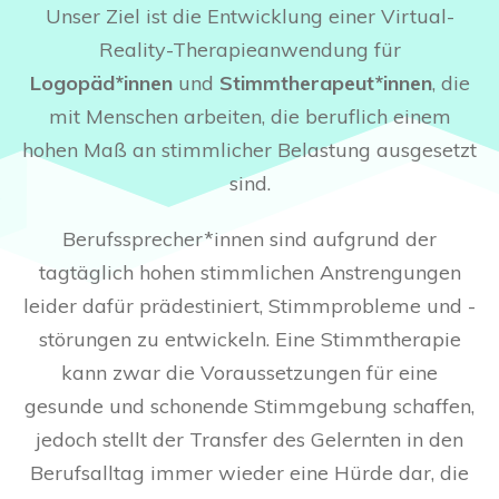
mit einer Vielzahl verschiedener
ProVoiceVR bauen wir eine Datenbank
Unser Ziel ist die Entwicklung einer Virtual-
Stimmbeispiele auf. Anhand dieser
mit einer Vielzahl verschiedener
Reality-Therapieanwendung für
möchten wir ein Computerprogramm
Stimmbeispiele auf. Anhand dieser
Logopäd*innen
und
Stimmtherapeut*innen
, die
mithilfe maschinellen Lernens darauf
möchten wir ein Computerprogramm
mit Menschen arbeiten, die beruflich einem
trainieren, die Stimmqualität einer
mithilfe maschinellen Lernens darauf
hohen Maß an stimmlicher Belastung ausgesetzt
Audioaufnahme einschätzen zu können.
trainieren, die Stimmqualität einer
sind.
Unser Ziel ist es, das fertige Programm
Audioaufnahme einschätzen zu können.
in unsere VR-Anwendung ProVoice zu
Berufssprecher*innen sind aufgrund der
Unser Ziel ist es, das fertige Programm
integrieren, um Patient*innen z.B. im
tagtäglich hohen stimmlichen Anstrengungen
in unsere VR-Anwendung ProVoice zu
Heimtraining automatisiertes Feedback
leider dafür prädestiniert, Stimmprobleme und -
integrieren, um Patient*innen z.B. im
über ihren Stimmklang anbieten zu
störungen zu entwickeln. Eine Stimmtherapie
Heimtraining automatisiertes Feedback
können, um die Inhalte der
kann zwar die Voraussetzungen für eine
über ihren Stimmklang anbieten zu
logopädischen Stimmtherapie
gesunde und schonende Stimmgebung schaffen,
können, um die Inhalte der
zusätzlich zu vertiefen.
jedoch stellt der Transfer des Gelernten in den
logopädischen Stimmtherapie
Berufsalltag immer wieder eine Hürde dar, die
zusätzlich zu vertiefen.